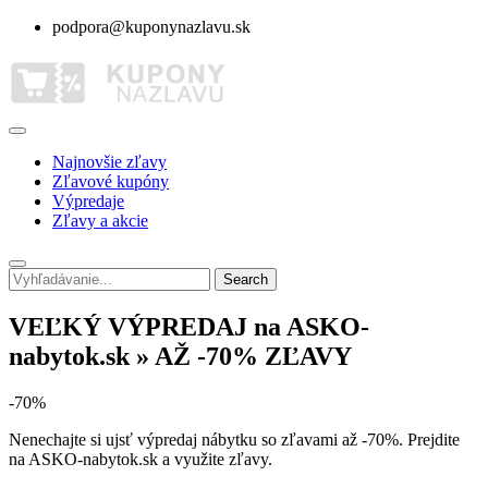
podpora@kuponynazlavu.sk
Najnovšie zľavy
Zľavové kupóny
Výpredaje
Zľavy a akcie
Search
VEĽKÝ VÝPREDAJ na ASKO-
nabytok.sk » AŽ -70% ZĽAVY
-70%
Nenechajte si ujsť výpredaj nábytku so zľavami až -70%. Prejdite
na ASKO-nabytok.sk a využite zľavy.