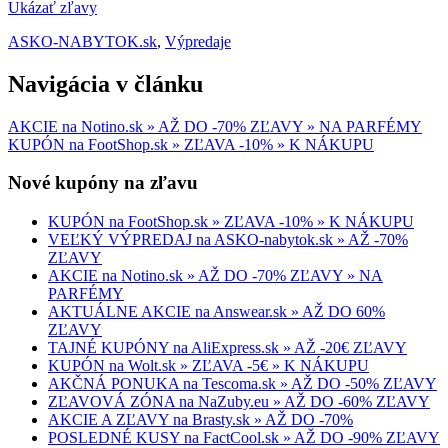
Ukázať zľavy
ASKO-NABYTOK.sk
,
Výpredaje
Navigácia v článku
AKCIE na Notino.sk » AŽ DO -70% ZĽAVY » NA PARFÉMY
KUPÓN na FootShop.sk » ZĽAVA -10% » K NÁKUPU
Nové kupóny na zľavu
KUPÓN na FootShop.sk » ZĽAVA -10% » K NÁKUPU
VEĽKÝ VÝPREDAJ na ASKO-nabytok.sk » AŽ -70%
ZĽAVY
AKCIE na Notino.sk » AŽ DO -70% ZĽAVY » NA
PARFÉMY
AKTUÁLNE AKCIE na Answear.sk » AŽ DO 60%
ZĽAVY
TAJNÉ KUPÓNY na AliExpress.sk » AŽ -20€ ZĽAVY
KUPÓN na Wolt.sk » ZĽAVA -5€ » K NÁKUPU
AKČNÁ PONUKA na Tescoma.sk » AŽ DO -50% ZĽAVY
ZĽAVOVÁ ZÓNA na NaZuby.eu » AŽ DO -60% ZĽAVY
AKCIE A ZĽAVY na Brasty.sk » AŽ DO -70%
POSLEDNÉ KUSY na FactCool.sk » AŽ DO -90% ZĽAVY