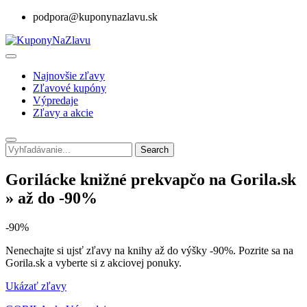
podpora@kuponynazlavu.sk
Najnovšie zľavy
Zľavové kupóny
Výpredaje
Zľavy a akcie
Search
Gorilácke knižné prekvapčo na Gorila.sk
» až do -90%
-90%
Nenechajte si ujsť zľavy na knihy až do výšky -90%. Pozrite sa na
Gorila.sk a vyberte si z akciovej ponuky.
Ukázať zľavy