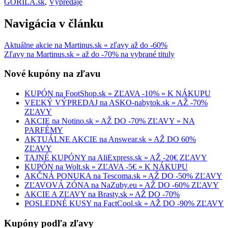
GORILA.sk
,
Výpredaje
Navigácia v článku
Aktuálne akcie na Martinus.sk » zľavy až do -60%
Zľavy na Martinus.sk » až do -70% na vybrané tituly
Nové kupóny na zľavu
KUPÓN na FootShop.sk » ZĽAVA -10% » K NÁKUPU
VEĽKÝ VÝPREDAJ na ASKO-nabytok.sk » AŽ -70%
ZĽAVY
AKCIE na Notino.sk » AŽ DO -70% ZĽAVY » NA
PARFÉMY
AKTUÁLNE AKCIE na Answear.sk » AŽ DO 60%
ZĽAVY
TAJNÉ KUPÓNY na AliExpress.sk » AŽ -20€ ZĽAVY
KUPÓN na Wolt.sk » ZĽAVA -5€ » K NÁKUPU
AKČNÁ PONUKA na Tescoma.sk » AŽ DO -50% ZĽAVY
ZĽAVOVÁ ZÓNA na NaZuby.eu » AŽ DO -60% ZĽAVY
AKCIE A ZĽAVY na Brasty.sk » AŽ DO -70%
POSLEDNÉ KUSY na FactCool.sk » AŽ DO -90% ZĽAVY
Kupóny podľa zľavy